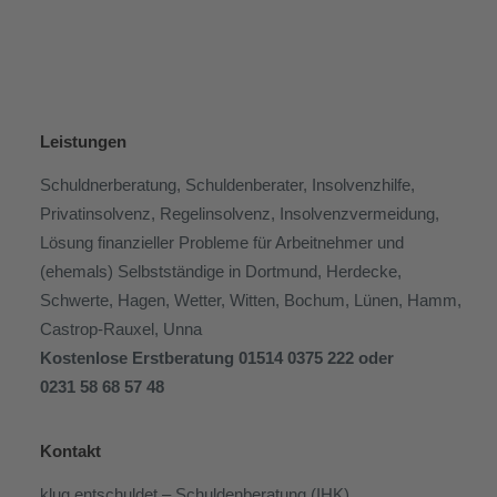
Leistungen
Schuldnerberatung
, Schuldenberater, Insolvenzhilfe,
Privatinsolvenz, Regelinsolvenz, Insolvenzvermeidung,
Lösung finanzieller Probleme für Arbeitnehmer und
(ehemals) Selbstständige in ​Dortmund,
Herdecke
,
Schwerte
,
Hagen
, Wetter, Witten, Bochum, Lünen, Hamm,
Castrop-Rauxel, Unna
Kostenlose Erstberatung 01514 0375 222 oder
0231 58 68 57 48
Kontakt
klug entschuldet – Schuldenberatung (IHK)