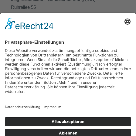
Ruhrallee 55
44139 Dortmund
Telefon: 01514 0375 222 oder 0231 58 68 57 48
E-Mail:
info@klug-entschuldet.de
Service / Infos
DatenschutzerkIärung
Termin – Anfahrt – Kontakt
Bildnachweis
Impressum
Copyright © 2026 Die Schuldnerberatung für Arbeitnehmer und
(ehemals) Selbständige