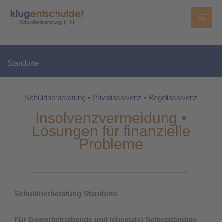
Zum
Inhalt
springen
Standorte
Schuldnerberatung • Privatinsolvenz • Regelinsolvenz
Insolvenzvermeidung •
Lösungen für finanzielle
Probleme
Schuldnerberatung Standorte
Für Gewerbetreibende und (ehemals) Selbstständige